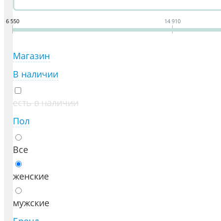
6 550
14 910
Магазин
В наличии
есть в наличии
Пол
Все
женские
мужские
Бренд