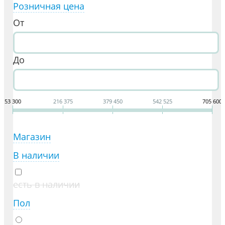
Розничная цена
От
До
53 300
216 375
379 450
542 525
705 600
Магазин
В наличии
есть в наличии
Пол