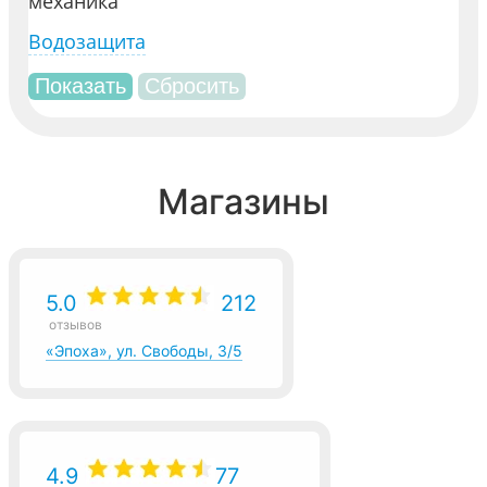
механика
Водозащита
Магазины
5.0
212
отзывов
«Эпоха», ул. Свободы, 3/5
4.9
77