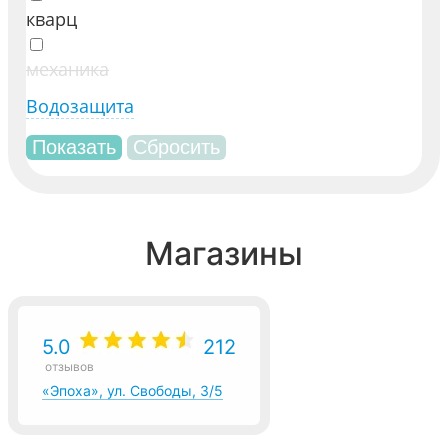
кварц
механика
Водозащита
Магазины
5.0
212
отзывов
«Эпоха», ул. Свободы, 3/5