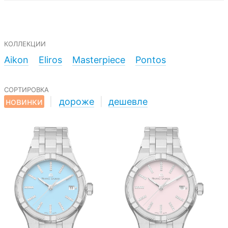
коллекции
Aikon
Eliros
Masterpiece
Pontos
сортировка
новинки
|
дороже
|
дешевле