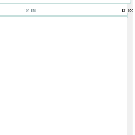
101 150
121 600