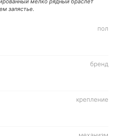
лированный мелко рядный браслет
ем запястье.
пол
бренд
крепление
механизм