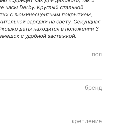
но подойдет как для делового, так и
е часы Derby. Круглый стальной
метки с люминесцентным покрытием,
жительной зарядки на свету. Секундная
Окошко даты находится в положении 3
ремешок с удобной застежкой.
пол
бренд
крепление