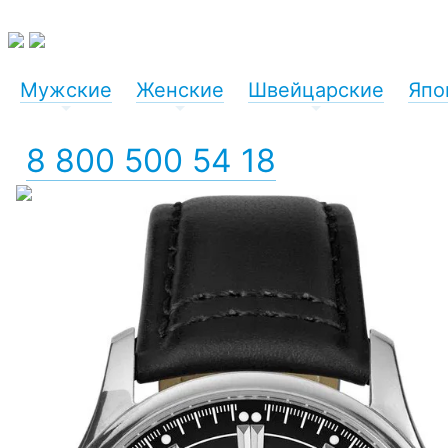
Мужские
Женские
Швейцарские
Япо
+
+
+
8 800 500 54 18