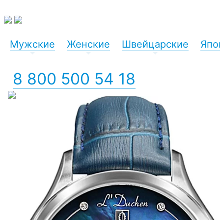
Мужские
Женские
Швейцарские
Япо
+
+
+
8 800 500 54 18