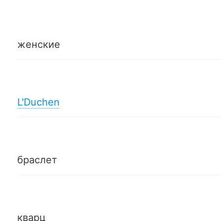
женские
L'Duchen
браслет
кварц