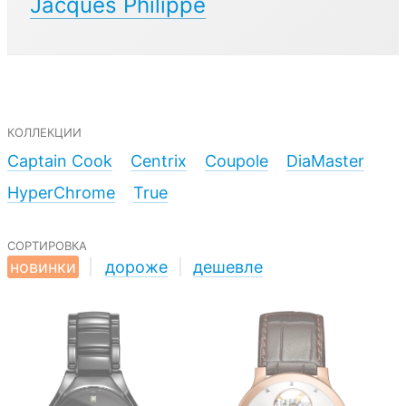
Jacques Philippe
коллекции
Captain Cook
Centrix
Coupole
DiaMaster
HyperChrome
True
сортировка
новинки
|
дороже
|
дешевле